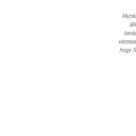
Munka
ál
taná
várossa
hogy fe