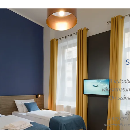
S
3 különb
választhatun
Ön számá
10
A RES CITY
megédesíti bu