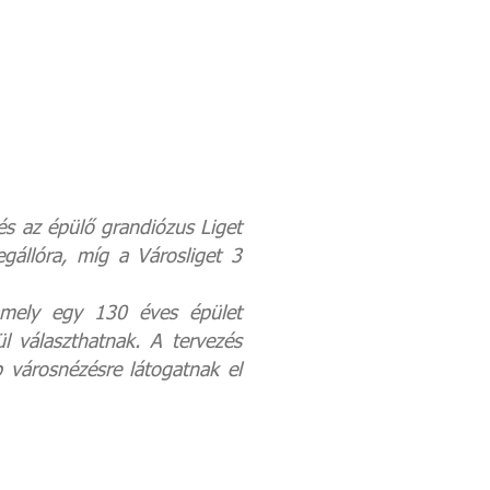
 az épülő grandiózus Liget
állóra, míg a Városliget 3
amely egy 130 éves épület
l választhatnak. A tervezés
 városnézésre látogatnak el