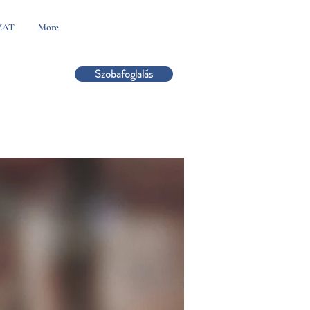
ZAT
More
Szobafoglalás