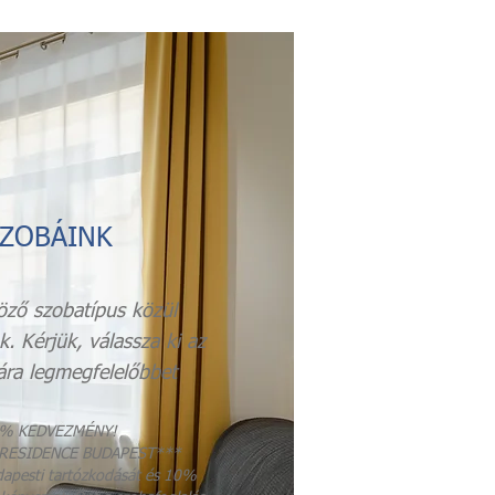
ZOBÁINK
öző szobatípus közül
k. Kérjük, válassza ki az
ra legmegfelelőbbet
% KEDVEZMÉNY!
 RESIDENCE BUDAPEST***
dapesti tartózkodását és 10%