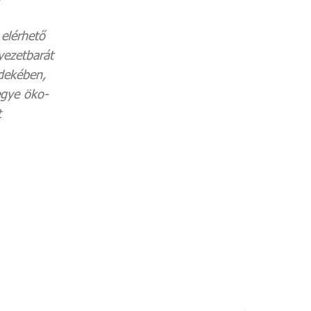
elérhető
yezetbarát
dekében,
gye öko-
t