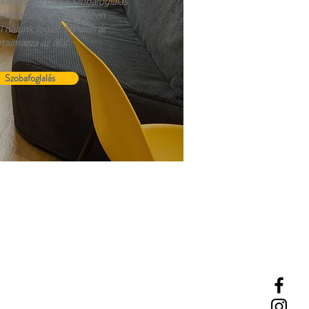
ényezteti Önt a szobafoglalás
tekintetében, amennyiben
l nálunk foglal. Minden ár
rtalmazza az áfát.
Szobafoglalás