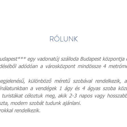
RÓLUNK
apest*** egy vadonatúj szálloda Budapest központja és
kedéséből adódóan a városközpont mindössze 4 metrómeg
gjelenésű, különböző méretű szobával rendelkezik, 
. Kínálatunkban a vendégek 1 ágy és 4 ágyas szoba közü
 turistákat céloztuk meg, akik 2-3 napos vagy hosszabb
zta, modern szobát tudunk ajánlani.
kkal rendelkezik.