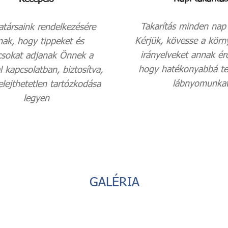
Takarítás minden nap 
társaink rendelkezésére
Kérjük, kövesse a körn
lnak, hogy tippeket és
irányelveket annak ér
csokat adjanak Önnek a
hogy hatékonyabbá te
l kapcsolatban, biztosítva,
lábnyomunka
lejthetetlen tartózkodása
legyen
GALÉRIA