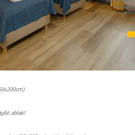
kedvezménnyel k
költségei 
közvetlenü
ta
0x200cm)
ító ablak!