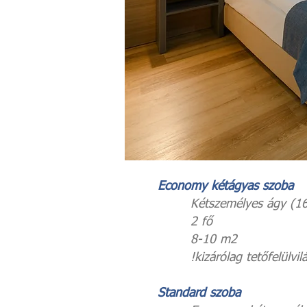
Economy kétágyas szoba
Kétszemélyes ágy (16
2 fő
8-10 m2
!kizárólag tetőfelülvilág
Standard szoba