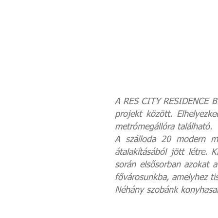
A RES CITY RESIDENCE Bud
projekt között. Elhelyez
metrómegállóra található.
A szálloda 20 modern me
átalakításából jött létre
során elsősorban azokat a
fővárosunkba, amelyhez tis
Néhány szobánk konyhasaro